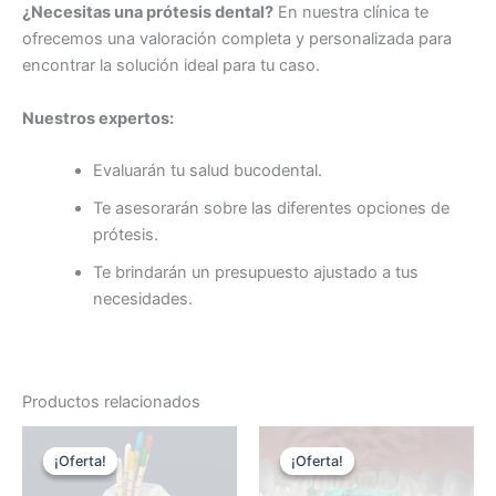
¿Necesitas una prótesis dental?
En nuestra clínica te
ofrecemos una valoración completa y personalizada para
encontrar la solución ideal para tu caso.
Nuestros expertos:
Evaluarán tu salud bucodental.
Te asesorarán sobre las diferentes opciones de
prótesis.
Te brindarán un presupuesto ajustado a tus
necesidades.
Productos relacionados
El
El
El
El
precio
precio
precio
precio
¡Oferta!
¡Oferta!
¡Oferta!
¡Oferta!
original
actual
original
actual
era:
es:
era:
es: