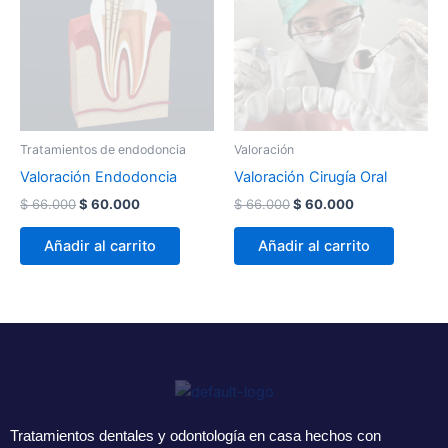
$ 66.000.
$ 60.000.
$ 66.000.
$ 60.000.
Tratamientos de endodoncia
Valoración
Valoración Endodoncia
Valoración Cirugía Oral
$
66.000
$
60.000
$
66.000
$
60.000
Añadir al carrito
Añadir al carrito
Tratamientos dentales y odontología en casa hechos con