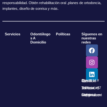
responsabilidad. Obtén rehabilitación oral ,planes de ortodoncia,
implantes, diseño de sonrisa y más.
Servicios
Odontólogo
Políticas
Síguenos en
s A
nuestras
Domicilio
redes
F
I
L
a
n
i
c
s
n
e
t
k
b
a
e
o
g
d
Carrera 14 # 75 – 77 Consultorio 407.
o
r
i
k
a
n
Teléfono:
+57 300 8104049
m
Correo:
relaxdentalservice@gmail.com