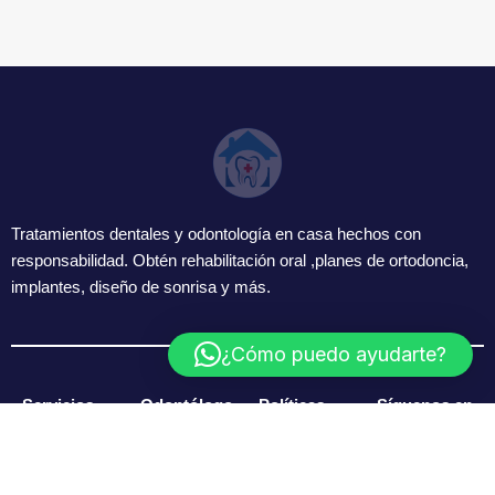
Tratamientos dentales y odontología en casa hechos con
responsabilidad. Obtén rehabilitación oral ,planes de ortodoncia,
implantes, diseño de sonrisa y más.
¿Cómo puedo ayudarte?
Servicios
Odontólogo
Políticas
Síguenos en
s A
nuestras
Domicilio
redes
F
I
L
a
n
i