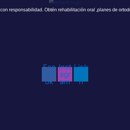
on responsabilidad. Obtén rehabilitación oral ,planes de ortod
Fac
Inst
Link
ebo
agr
edi
ok
am
n